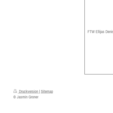
FTW Ellijas De
Druckversion
|
Sitemap
© Jasmin Groner