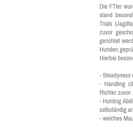
Die FTler wur
stand besond
Trials (Jagdt
zuvor gescho
gerichtet wer
Hunden geprüf
Hierbei beson
- Steadyness 
- Handling (
Richter zuvor 
- Hunting Abil
selbständig a
- weiches Mau