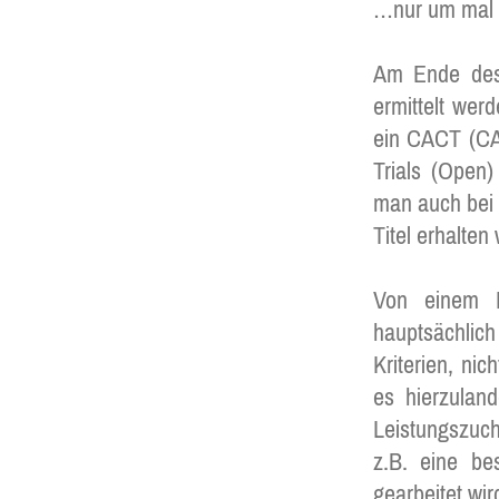
…nur um mal e
Am Ende des 
ermittelt wer
ein CACT (CA
Trials (Open
man auch bei 
Titel erhalten
Von einem F
hauptsächlic
Kriterien, ni
es hierzuland
Leistungszuch
z.B. eine be
gearbeitet wi