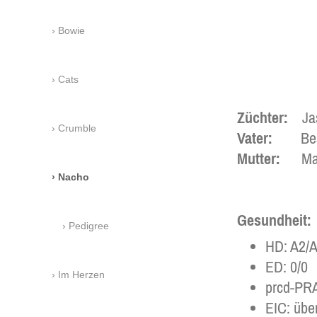
Bowie
Cats
Züchter:
Jasm
Crumble
Vater:
Bearn
Mutter:
Mano
Nacho
Gesundheit:
Pedigree
HD: A2/
ED: 0/0
Im Herzen
prcd-PRA
EIC: über