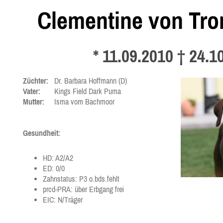
Clementine von Tr
* 11.09.2010 † 24.1
Züchter:
Dr. Barbara Hoffmann (D)
Vater:
Kings Field Dark Puma
Mutter:
Isma vom Bachmoor
Gesundheit:
HD: A2/A2
ED: 0/0
Zahnstatus: P3 o.bds.fehlt
prcd-PRA: über Erbgang frei
EIC: N/Träger